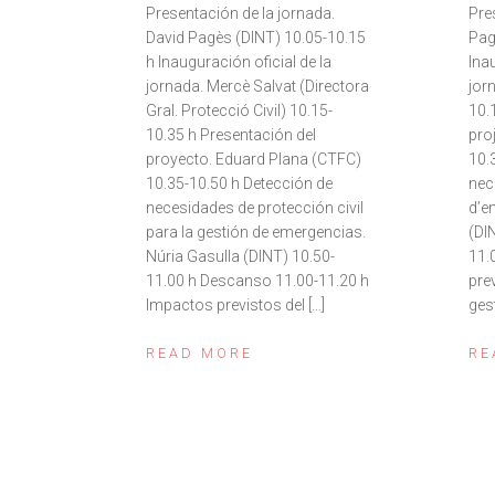
Presentación de la jornada.
Pre
David Pagès (DINT) 10.05-10.15
Pag
h Inauguración oficial de la
Ina
jornada. Mercè Salvat (Directora
jor
Gral. Protecció Civil) 10.15-
10.
10.35 h Presentación del
pro
proyecto. Eduard Plana (CTFC)
10.
10.35-10.50 h Detección de
nec
necesidades de protección civil
d’e
para la gestión de emergencias.
(DI
Núria Gasulla (DINT) 10.50-
11.
11.00 h Descanso 11.00-11.20 h
pre
Impactos previstos del […]
ges
READ MORE
RE