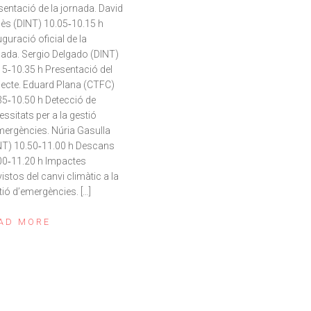
sentació de la jornada. David
ès (DINT) 10.05‐10.15 h
uguració oficial de la
nada. Sergio Delgado (DINT)
15‐10.35 h Presentació del
jecte. Eduard Plana (CTFC)
35‐10.50 h Detecció de
essitats per a la gestió
mergències. Núria Gasulla
NT) 10.50‐11.00 h Descans
00‐11.20 h Impactes
vistos del canvi climàtic a la
tió d’emergències. […]
AD MORE